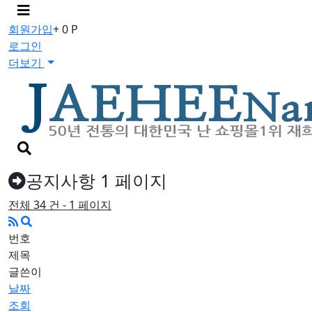
메
뉴
회원가입
+ 0 P
버
로그인
튼
더보기
검
색
버
공지사항 1 페이지
튼
전체 34 건 - 1 페이지
번호
제목
글쓴이
날짜
조회