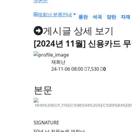
쿠폰존
재희난 분류안내
풍란
석곡
양란
자재
게시글 상세 보기
[2024년 11월] 신용카드
재희난
24-11-06 08:00
7,530
0
본문
SIGNATURE
50년 난 전문농원 재희난