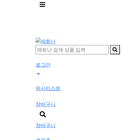
메
뉴
버
튼
로그인
0
위시리스트
0
장바구니
검
색
장바구니
버
튼