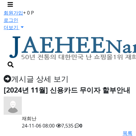
메
뉴
회원가입
+ 0 P
버
로그인
튼
더보기
검
색
버
게시글 상세 보기
튼
[2024년 11월] 신용카드 무이자 할부안내
재희난
24-11-06 08:00
7,535
0
목록