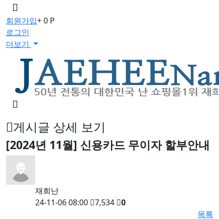
메
뉴
회원가입
+ 0 P
버
로그인
튼
더보기
검
색
버
게시글 상세 보기
튼
[2024년 11월] 신용카드 무이자 할부안내
재희난
24-11-06 08:00
7,534
0
목록