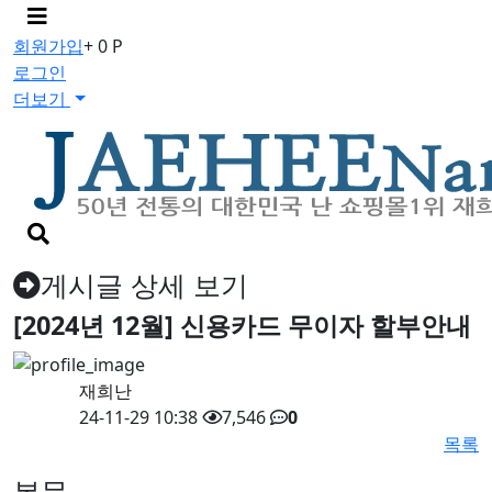
메
뉴
회원가입
+ 0 P
버
로그인
튼
더보기
검
색
버
게시글 상세 보기
튼
[2024년 12월] 신용카드 무이자 할부안내
재희난
24-11-29 10:38
7,546
0
목록
본문