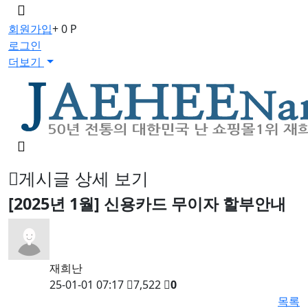
메
뉴
회원가입
+ 0 P
버
로그인
튼
더보기
검
색
버
게시글 상세 보기
튼
[2025년 1월] 신용카드 무이자 할부안내
재희난
25-01-01 07:17
7,522
0
목록