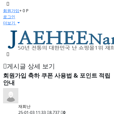
메
뉴
회원가입
+ 0 P
버
로그인
튼
더보기
검
색
버
게시글 상세 보기
튼
회원가입 축하 쿠폰 사용법 & 포인트 적립
안내
재희난
25-01-03 11:33
8,737
0