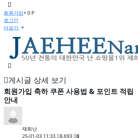
메
뉴
회원가입
+ 0 P
버
로그인
튼
더보기
검
색
버
게시글 상세 보기
튼
회원가입 축하 쿠폰 사용법 & 포인트 적립
안내
재희난
25-01-03 11:33
8,693
0