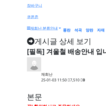
색
장바구니
버
튼
쿠폰존
재희난 분류안내
풍란
석곡
양란
자재
게시글 상세 보기
[필독] 겨울철 배송안내 입
재희난
25-01-03 11:50
7,510
0
본문