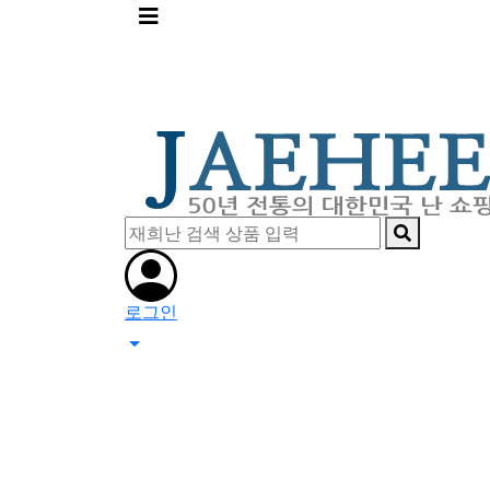
메
뉴
버
튼
로그인
0