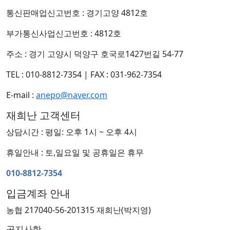
통신판매업신고번호 : 경기고양 4812호
부가통신사업신고번호 : 4812호
주소 : 경기 고양시 덕양구 호국로1427번길 54-77
TEL : 010-8812-7354
|
FAX : 031-962-7354
E-mail :
anepo@naver.com
재희난 고객센터
상담시간 : 평일: 오후 1시 ~ 오후 4시
휴일안내 : 토,일요일 및 공휴일은 휴무
010-8812-7354
입금계좌 안내
농협 217040-56-201315 재희난(박지영)
공지사항