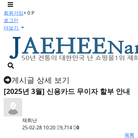
메
뉴
회원가입
+ 0 P
버
로그인
튼
더보기
검
색
버
게시글 상세 보기
튼
[2025년 3월] 신용카드 무이자 할부 안내
재희난
25-02-28 10:20
9,714
0
목록