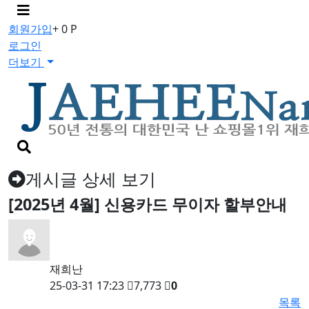
메
뉴
회원가입
+ 0 P
버
로그인
튼
더보기
검
색
버
게시글 상세 보기
튼
[2025년 4월] 신용카드 무이자 할부안내
재희난
25-03-31 17:23
7,773
0
목록