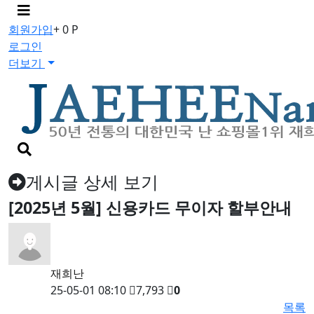
메
뉴
회원가입
+ 0 P
버
로그인
튼
더보기
검
색
버
게시글 상세 보기
튼
[2025년 5월] 신용카드 무이자 할부안내
재희난
25-05-01 08:10
7,793
0
목록