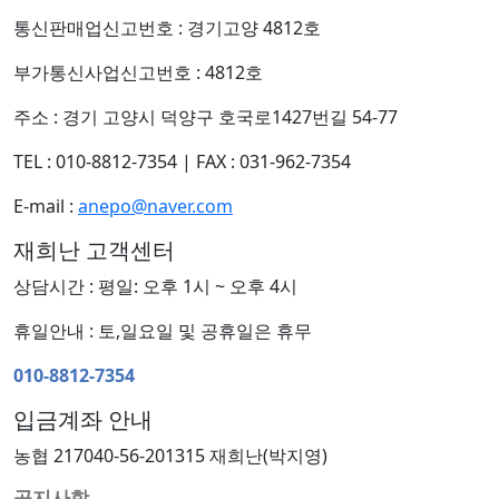
통신판매업신고번호 : 경기고양 4812호
부가통신사업신고번호 : 4812호
주소 : 경기 고양시 덕양구 호국로1427번길 54-77
TEL : 010-8812-7354
|
FAX : 031-962-7354
E-mail :
anepo@naver.com
재희난 고객센터
상담시간 : 평일: 오후 1시 ~ 오후 4시
휴일안내 : 토,일요일 및 공휴일은 휴무
010-8812-7354
입금계좌 안내
농협 217040-56-201315 재희난(박지영)
공지사항