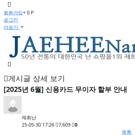
메
뉴
회원가입
+ 0 P
버
로그인
튼
더보기
검
색
버
게시글 상세 보기
튼
[2025년 6월] 신용카드 무이자 할부 안내
재희난
25-05-30 17:26
7,609
0
목록