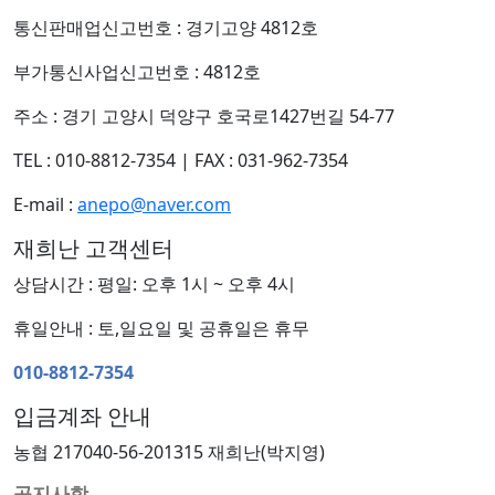
통신판매업신고번호 : 경기고양 4812호
부가통신사업신고번호 : 4812호
주소 : 경기 고양시 덕양구 호국로1427번길 54-77
TEL : 010-8812-7354
|
FAX : 031-962-7354
E-mail :
anepo@naver.com
재희난 고객센터
상담시간 : 평일: 오후 1시 ~ 오후 4시
휴일안내 : 토,일요일 및 공휴일은 휴무
010-8812-7354
입금계좌 안내
농협 217040-56-201315 재희난(박지영)
공지사항