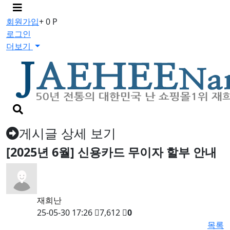
메
뉴
회원가입
+ 0 P
버
로그인
튼
더보기
검
색
버
게시글 상세 보기
튼
[2025년 6월] 신용카드 무이자 할부 안내
재희난
25-05-30 17:26
7,612
0
목록