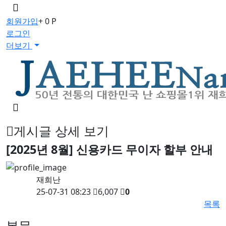
메
뉴
회원가입
+ 0 P
버
로그인
튼
더보기
검
색
버
게시글 상세 보기
튼
[2025년 8월] 신용카드 무이자 할부 안내
재희난
25-07-31 08:23
6,007
0
목록
본문