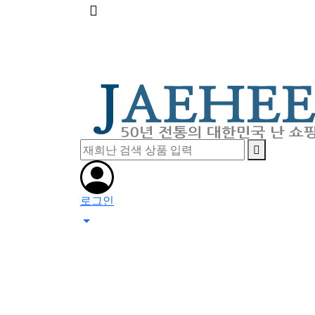
메
뉴
버
튼
로그인
0