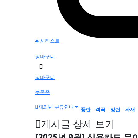
위시리스트
0
장바구니
검
색
장바구니
버
튼
쿠폰존
재희난 분류안내
풍란
석곡
양란
자재
게시글 상세 보기
[2025년 9월] 신용카드 