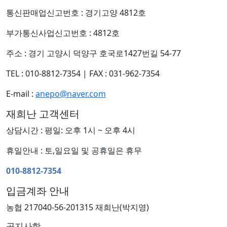
통신판매업신고번호 : 경기고양 4812호
부가통신사업신고번호 : 4812호
주소 : 경기 고양시 덕양구 호국로1427번길 54-77
TEL : 010-8812-7354
|
FAX : 031-962-7354
E-mail :
anepo@naver.com
재희난 고객센터
상담시간 : 평일: 오후 1시 ~ 오후 4시
휴일안내 : 토,일요일 및 공휴일은 휴무
010-8812-7354
입금계좌 안내
농협 217040-56-201315 재희난(박지영)
공지사항