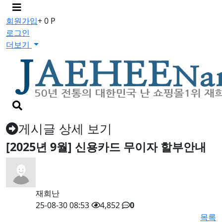
메
뉴
회원가입
+ 0 P
버
로그인
튼
더보기
검
색
버
게시글 상세 보기
튼
[2025년 9월] 신용카드 무이자 할부안내
재희난
25-08-30 08:53
4,852
0
목록