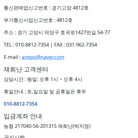
통신판매업신고번호 : 경기고양 4812호
부가통신사업신고번호 : 4812호
주소 : 경기 고양시 덕양구 호국로1427번길 54-77
TEL : 010-8812-7354
|
FAX : 031-962-7354
E-mail :
anepo@naver.com
재희난 고객센터
상담시간 : 평일: 오후 1시 ~ 오후 4시
휴일안내 : 토,일요일 및 공휴일은 휴무
010-8812-7354
입금계좌 안내
농협 217040-56-201315 재희난(박지영)
공지사항