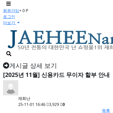
메
뉴
회원가입
+ 0 P
버
로그인
튼
더보기
검
색
버
게시글 상세 보기
튼
[2025년 11월] 신용카드 무이자 할부 안내
재희난
25-11-01 16:46
3,929
0
목록