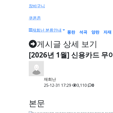
색
장바구니
버
튼
쿠폰존
재희난 분류안내
풍란
석곡
양란
자재
게시글 상세 보기
[2026년 1월] 신용카드 
재희난
25-12-31 17:29
3,110
0
본문