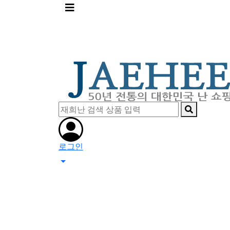
메
뉴
버
튼
로그인
0