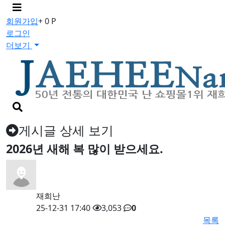
메
뉴
회원가입
+ 0 P
버
로그인
튼
더보기
검
색
버
게시글 상세 보기
튼
2026년 새해 복 많이 받으세요.
재희난
25-12-31 17:40
3,053
0
목록