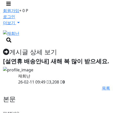
메
뉴
회원가입
+ 0 P
버
로그인
튼
더보기
검
색
버
게시글 상세 보기
튼
[설연휴 배송안내] 새해 복 많이 받으세요.
재희난
26-02-11 09:49
3,208
0
목록
본문