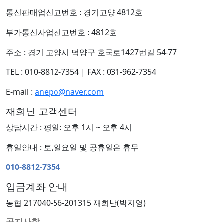
통신판매업신고번호 : 경기고양 4812호
부가통신사업신고번호 : 4812호
주소 : 경기 고양시 덕양구 호국로1427번길 54-77
TEL : 010-8812-7354
|
FAX : 031-962-7354
E-mail :
anepo@naver.com
재희난 고객센터
상담시간 : 평일: 오후 1시 ~ 오후 4시
휴일안내 : 토,일요일 및 공휴일은 휴무
010-8812-7354
입금계좌 안내
농협 217040-56-201315 재희난(박지영)
공지사항