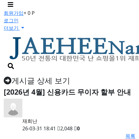
메
뉴
회원가입
+ 0 P
버
로그인
튼
더보기
검
색
버
게시글 상세 보기
튼
[2026년 4월] 신용카드 무이자 할부 안내
재희난
26-03-31 18:41
2,048
0
목록