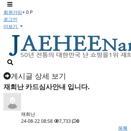
메
뉴
회원가입
+ 0 P
버
로그인
튼
더보기
검
색
버
게시글 상세 보기
튼
재희난 카드심사안내 입니다.
재희난
24-08-22 08:58
7,733
0
목록