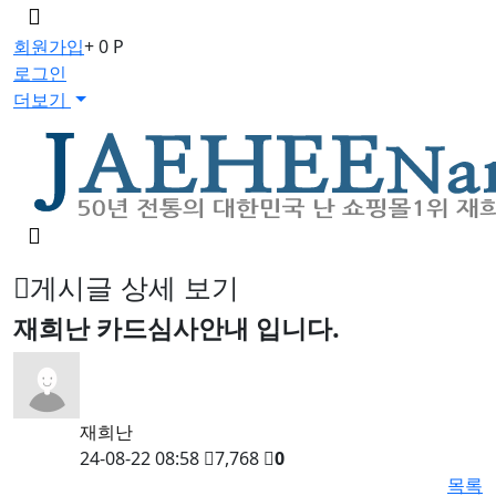
메
뉴
회원가입
+ 0 P
버
로그인
튼
더보기
검
색
버
게시글 상세 보기
튼
재희난 카드심사안내 입니다.
재희난
24-08-22 08:58
7,768
0
목록