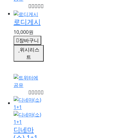
로디게시
10,000원
장바구니
위시리스
트
디네마
(소) 1+1