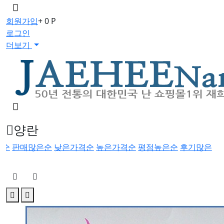
메
뉴
회원가입
+ 0 P
버
로그인
튼
더보기
검
색
버
양란
튼
록순
판매많은순
낮은가격순
높은가격순
평점높은순
후기많은