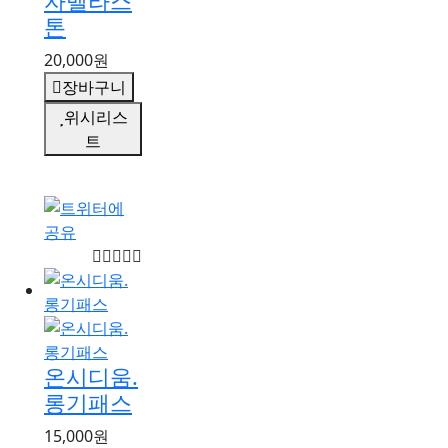
자벨라스
톤
20,000원
장바구니
위시리스
트
온시디움.
롱기패스
15,000원