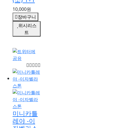
10,000원
장바구니
위시리스
트
미니카틀
레야 -이