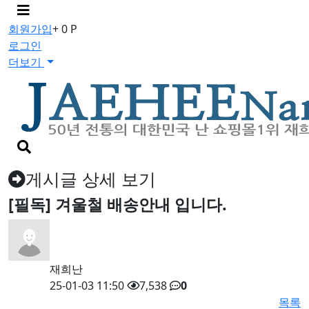
메
뉴
회원가입
+ 0 P
버
로그인
튼
더보기
검
색
버
게시글 상세 보기
튼
[필독] 겨울철 배송안내 입니다.
재희난
25-01-03 11:50
7,538
0
목록