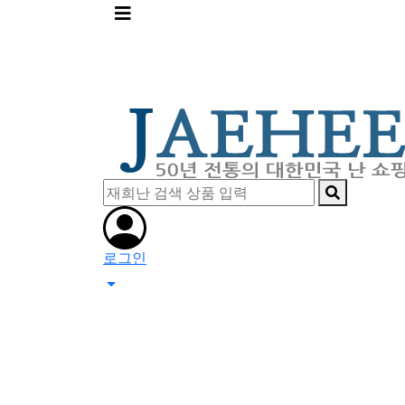
메
뉴
버
튼
로그인
0