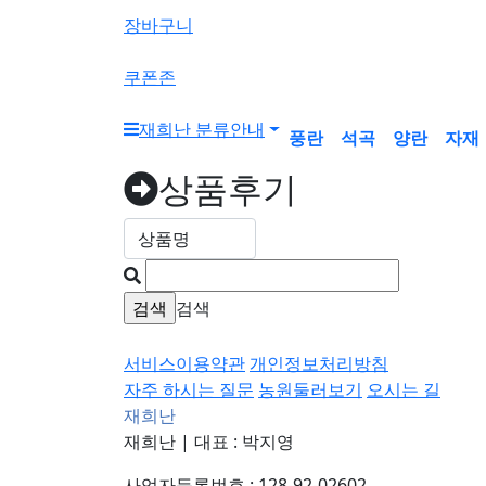
색
장바구니
버
튼
쿠폰존
재희난 분류안내
풍란
석곡
양란
자재
상품후기
검색
서비스이용약관
개인정보처리방침
자주 하시는 질문
농원둘러보기
오시는 길
재희난
재희난
|
대표 : 박지영
사업자등록번호 : 128-92-02602