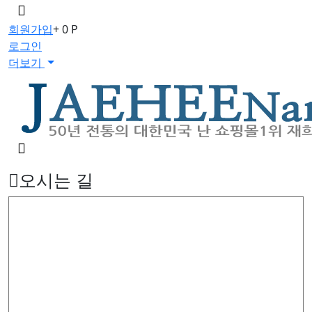
메
뉴
회원가입
+ 0 P
버
로그인
튼
더보기
검
색
버
오시는 길
튼