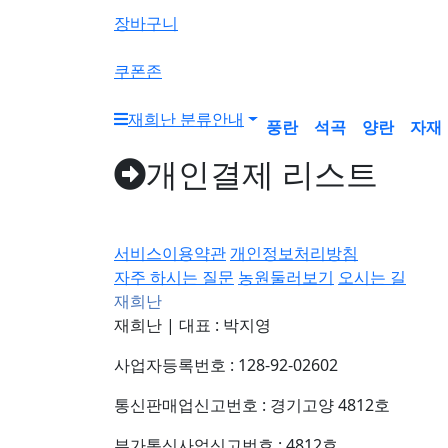
색
장바구니
버
튼
쿠폰존
재희난 분류안내
풍란
석곡
양란
자재
개인결제 리스트
서비스이용약관
개인정보처리방침
자주 하시는 질문
농원둘러보기
오시는 길
재희난
재희난
|
대표 : 박지영
사업자등록번호 : 128-92-02602
통신판매업신고번호 : 경기고양 4812호
부가통신사업신고번호 : 4812호