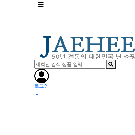
메
뉴
버
튼
로그인
0