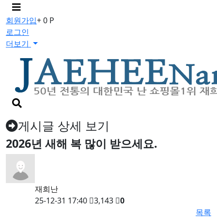
메
뉴
회원가입
+ 0 P
버
로그인
튼
더보기
검
색
버
게시글 상세 보기
튼
2026년 새해 복 많이 받으세요.
재희난
25-12-31 17:40
3,143
0
목록