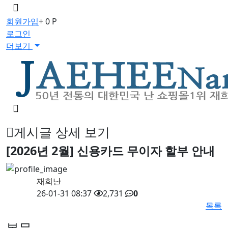
메
뉴
회원가입
+ 0 P
버
로그인
튼
더보기
검
색
버
게시글 상세 보기
튼
[2026년 2월] 신용카드 무이자 할부 안내
재희난
26-01-31 08:37
2,731
0
목록
본문