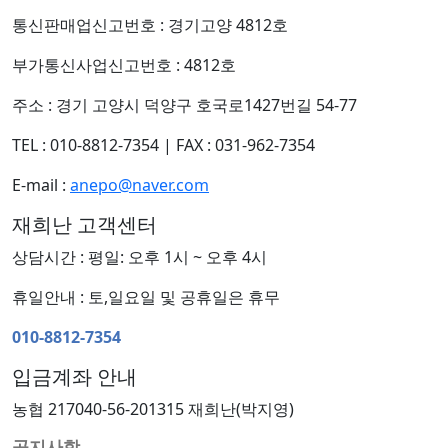
통신판매업신고번호 : 경기고양 4812호
부가통신사업신고번호 : 4812호
주소 : 경기 고양시 덕양구 호국로1427번길 54-77
TEL : 010-8812-7354
|
FAX : 031-962-7354
E-mail :
anepo@naver.com
재희난 고객센터
상담시간 : 평일: 오후 1시 ~ 오후 4시
휴일안내 : 토,일요일 및 공휴일은 휴무
010-8812-7354
입금계좌 안내
농협 217040-56-201315 재희난(박지영)
공지사항