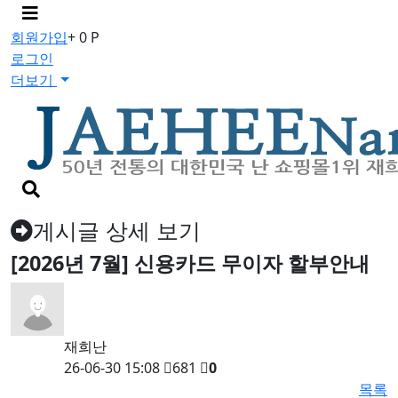
메
뉴
회원가입
+ 0 P
버
로그인
튼
더보기
검
색
버
게시글 상세 보기
튼
[2026년 7월] 신용카드 무이자 할부안내
재희난
26-06-30 15:08
681
0
목록