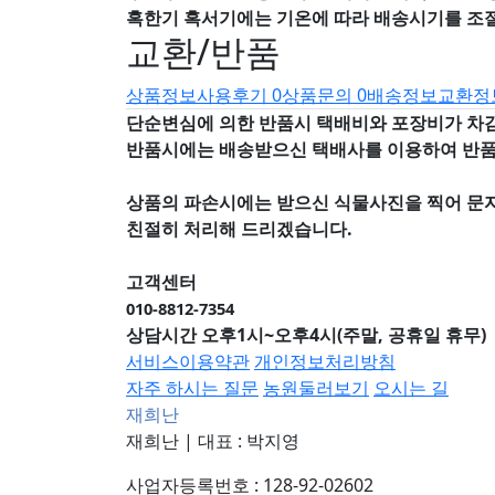
혹한기 혹서기에는 기온에 따라 배송시기를 조
교환/반품
상품정보
사용후기
0
상품문의
0
배송정보
교환정
단순변심에 의한 반품시 택배비와 포장비가 차
반품시에는 배송받으신 택배사를 이용하여 반
상품의 파손시에는 받으신 식물사진을 찍어 문
친절히 처리해 드리겠습니다.
고객센터
010-8812-7354
상담시간 오후1시~오후4시(주말, 공휴일 휴무)
서비스이용약관
개인정보처리방침
자주 하시는 질문
농원둘러보기
오시는 길
재희난
재희난
|
대표 : 박지영
사업자등록번호 : 128-92-02602