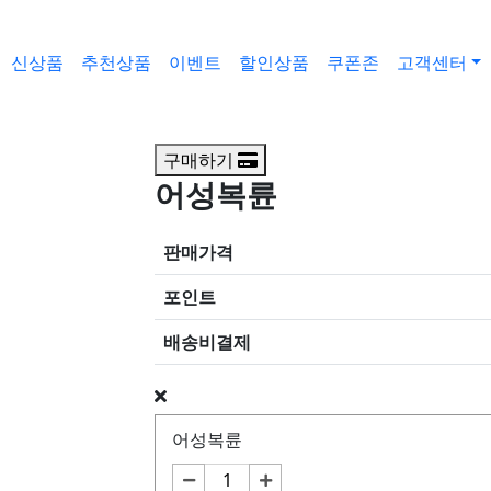
신상품
추천상품
이벤트
할인상품
쿠폰존
고객센터
구매하기
어성복륜
판매가격
포인트
배송비결제
어성복륜