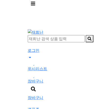
메
뉴
버
튼
로그인
0
위시리스트
0
장바구니
검
색
장바구니
버
튼