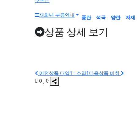
쿠폰존
재희난 분류안내
풍란
석곡
양란
자재
상품 상세 보기
이전상품
대엽1+ 소엽1
다음상품
비취
0
0