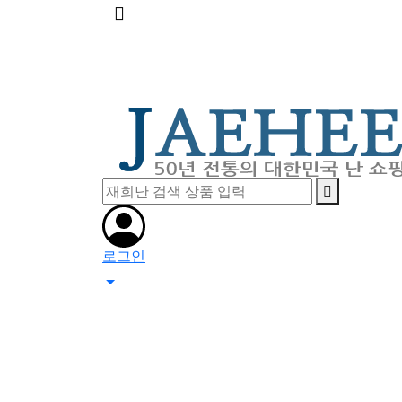
메
뉴
버
튼
로그인
0