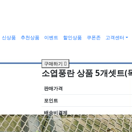
신상품
추천상품
이벤트
할인상품
쿠폰존
고객센터
구매하기
소엽풍란 상품 5개셋트(
판매가격
포인트
배송비결제