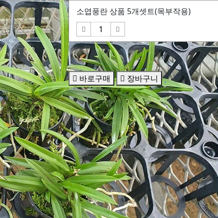
소엽풍란 상품 5개셋트(목부작용)
바로구매
장바구니