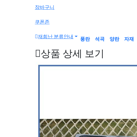
색
장바구니
버
튼
쿠폰존
재희난 분류안내
풍란
석곡
양란
자재
상품 상세 보기