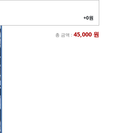
+0원
45,000
원
총 금액 :