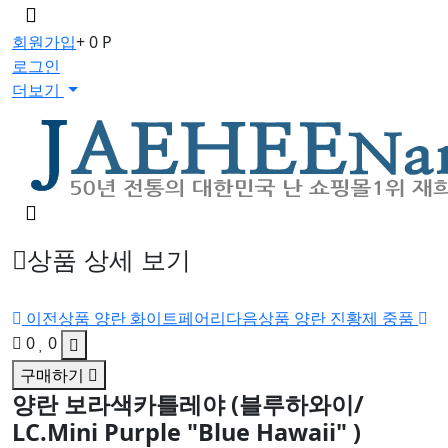
메
뉴
회원가입
+ 0 P
버
로그인
튼
더보기
검
색
버
상품 상세 보기
튼
이전상품
양란 화이트페어리
다음상품
양란 진황제 중품
0
0
구매하기
양란 보라색카틀레야 (블루하와이/
LC.Mini Purple "Blue Hawaii" )