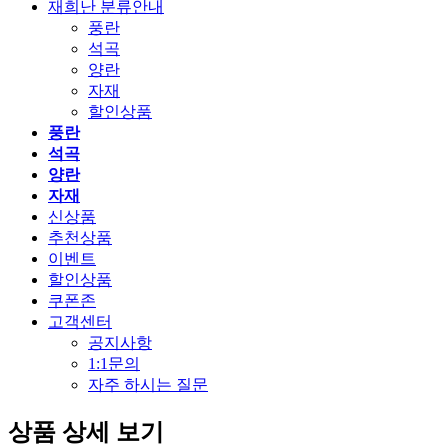
재희난 분류안내
풍란
석곡
양란
자재
할인상품
풍란
석곡
양란
자재
신상품
추천상품
이벤트
할인상품
쿠폰존
고객센터
공지사항
1:1문의
자주 하시는 질문
상품 상세 보기