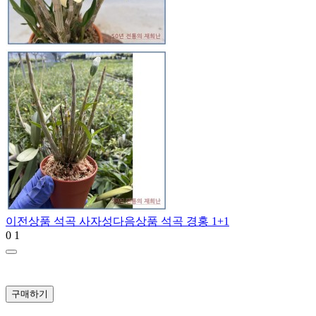
이전상품
석곡 사자성
다음상품
석곡 경홍 1+1
0
1
구매하기