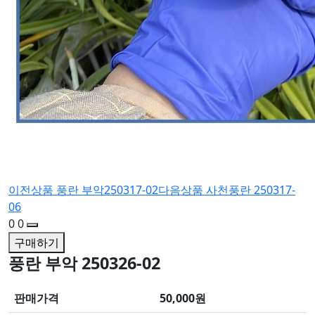
이전상품
풍란 부악250317-02
다음상품
사천풍란 250317-
06
0
0
구매하기
풍란 부악 250326-02
판매가격
50,000원