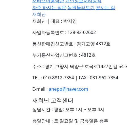
서비스이용약관
개인정보처리방침
자주 하시는 질문
농원둘러보기
오시는 길
재희난
재희난
|
대표 : 박지영
사업자등록번호 : 128-92-02602
통신판매업신고번호 : 경기고양 4812호
부가통신사업신고번호 : 4812호
주소 : 경기 고양시 덕양구 호국로1427번길 54-7
TEL : 010-8812-7354
|
FAX : 031-962-7354
E-mail :
anepo@naver.com
재희난 고객센터
상담시간 : 평일: 오후 1시 ~ 오후 4시
휴일안내 : 토,일요일 및 공휴일은 휴무