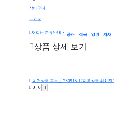
색
장바구니
버
튼
쿠폰존
재희난 분류안내
풍란
석곡
양란
자재
상품 상세 보기
이전상품
홍녹보 250915-12
다음상품
취화전 2
0
0