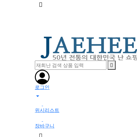
메
뉴
버
튼
로그인
0
위시리스트
0
장바구니
검