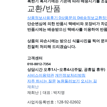
혹한기 혹서기에는 기온에 따라 배송시기를 조
교환/반품
상품정보
사용후기
0
상품문의
0
배송정보
교환정
단순변심에 의한 반품시 택배비와 포장비가 차
반품시에는 배송받으신 택배사를 이용하여 반
상품의 파손시에는 받으신 식물사진을 찍어 문
친절히 처리해 드리겠습니다.
고객센터
010-8812-7354
상담시간 오후1시~오후4시(주말, 공휴일 휴무)
서비스이용약관
개인정보처리방침
자주 하시는 질문
농원둘러보기
오시는 길
재희난
재희난
|
대표 : 박지영
사업자등록번호 : 128-92-02602