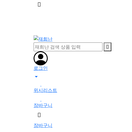
메
뉴
버
튼
로그인
0
위시리스트
0
장바구니
검
색
장바구니
버