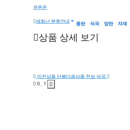
튼
쿠폰존
재희난 분류안내
풍란
석곡
양란
자재
상품 상세 보기
이전상품
단봉
다음상품
천보 석곡
0
1