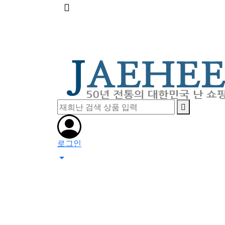
메
뉴
버
튼
로그인
0