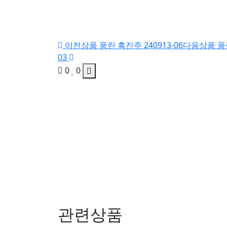
이전상품
풍란 흑진주 240913-06
다음상품
풍
03
0
0
관련상품