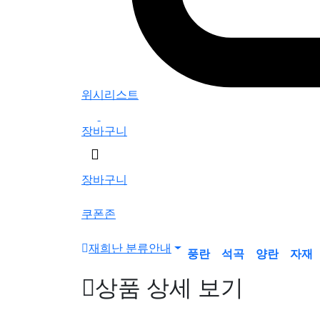
위시리스트
0
장바구니
검
색
장바구니
버
튼
쿠폰존
재희난 분류안내
풍란
석곡
양란
자재
상품 상세 보기