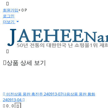
메
뉴
회원가입
+ 0 P
버
로그인
튼
더보기
검
색
버
상품 상세 보기
튼
이전상품
풍란 흑진주 240913-07
다음상품
풍란 황화
240913-04
0
0